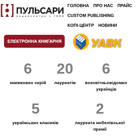
ГОЛОВНА
ПРО НАС
ПРАЙС
CUSTOM PUBLISHING
КОПІ-ЦЕНТР
НОВИНИ
6
20
6
книжкових серій
лауреатів
всесвітньовідомих
українців
5
2
українських класиків
лауреата нобелівської
премії