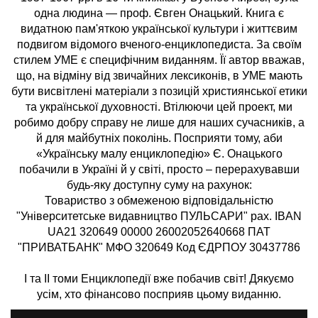
одна людина — проф. Євген Онацький. Книга є
видатною пам'яткою української культури і життєвим
подвигом відомого вченого-енциклопедиста. За своїм
стилем УМЕ є специфічним виданням. Її автор вважав,
що, на відміну від звичайних лексиконів, в УМЕ мають
бути висвітлені матеріали з позицій християнської етики
та української духовності. Втілюючи цей проект, ми
робимо добру справу не лише для наших сучасників, а
й для майбутніх поколінь. Посприяти тому, аби
«Українську малу енциклопедію» Є. Онацького
побачили в Україні й у світі, просто – перерахувавши
будь-яку доступну суму на рахунок:
Товариство з обмеженою відповідальністю
"Університетське видавництво ПУЛЬСАРИ" рах. IBAN
UA21 320649 00000 26002052640668 ПАТ
"ПРИВАТБАНК" МФО 320649 Код ЄДРПОУ 30437786
І та II томи Енциклопедії вже побачив світ! Дякуємо
усім, хто фінансово посприяв цьому виданню.