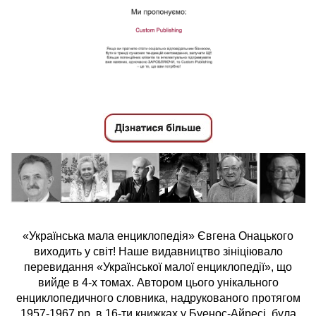
«Українська мала енциклопедія» Євгена Онацького
виходить у світ! Наше видавництво зініціювало
перевидання «Української малої енциклопедії», що
вийде в 4-х томах. Автором цього унікального
енциклопедичного словника, надрукованого протягом
1957-1967 рр. в 16-ти книжках у Буенос-Айресі, була