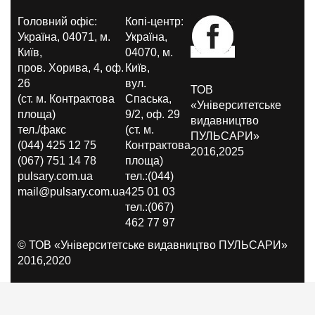
Головний офіс:
Копі-центр:
Україна, 04071, м.
Україна,
Київ,
04070, м.
пров. Хорива, 4, оф.
Київ,
26
вул.
ТОВ
(ст. м. Контрактова
Спаська,
«Університетське
площа)
9/2, оф. 29
видавництво
тел./факс
(ст. м.
ПУЛЬСАРИ»
(044) 425 12 75
Контрактова
2016,2025
(067) 751 14 78
площа)
pulsary.com.ua
тел.:(044)
mail@pulsary.com.ua
425 01 03
тел.:(067)
462 77 97
© ТОВ «Університетське видавництво ПУЛЬСАРИ»
2016,2020